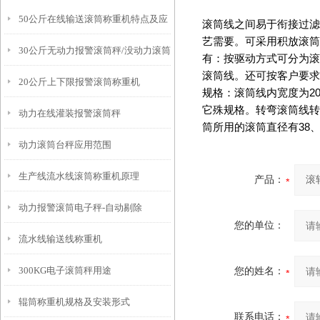
50公斤在线输送滚筒称重机特点及应
滚筒线之间易于衔接过滤
艺需要。可采用积放滚筒
30公斤无动力报警滚筒秤/没动力滚筒
用原理
有：按驱动方式可分为滚
滚筒线。还可按客户要求
20公斤上下限报警滚筒称重机
称
规格：滚筒线内宽度为
2
它殊规格。转弯滚筒线转
动力在线灌装报警滚筒秤
筒所用的滚筒直径有
38
动力滚筒台秤应用范围
生产线流水线滚筒称重机原理
产品：
动力报警滚筒电子秤-自动剔除
您的单位：
流水线输送线称重机
300KG电子滚筒秤用途
您的姓名：
辊筒称重机规格及安装形式
联系电话：