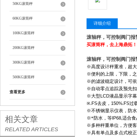
50KG滚筒秤
60KG滚筒秤
详细介绍
100KG滚筒秤
滚轴秤，可控制阀门报
买滚筒秤，去上海鼎拓！
200KG滚筒秤
滚轴秤，可控制阀门报
300KG滚筒秤
※高度设计秤重准，超大
※便利的上限，下限，之
500KG滚筒秤
※的滤波稳定设计，可依
※自动零点追踪及预先扣
查看更多
※大型
LCD
液晶显示字幕
※
.FS
去皮，
150%.FS
过
※不锈钢显示仪表，防水
相关文章
※*防水，等
IP68,
适合食
※多种秤重单位，方便客
RELATED ARTICLES
※具有单点及多点式校正