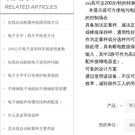
zui高可达
200
次
/
秒的转
RELATED ARTICLES
本显示器可方便地与电
的控制场合
在线自动检重秤故障排除方法
具备加法定量秤、减法定
或峰值保持秤，通用性好
电子天平｜西天平校准方法
作为定量秤或分选秤均可
除处理，具有断电数据保
100公斤电子滚筒秤常规使用参数
输入，其中
2
路可作为高
配外接继电器盒）。
在线自动剔除电子滚筒秤功能
可靠的设计方案
电子天平平日常维护检查规程
通过使用该设备，不仅可
效率，减轻操作工人的劳
不锈钢电子地磅的不锈钢材质有哪
电子钢瓶秤有哪些结构和配置！
些？
产品：
什么是皮带筛选秤
您的单位：
流水线自动检重秤主要用途