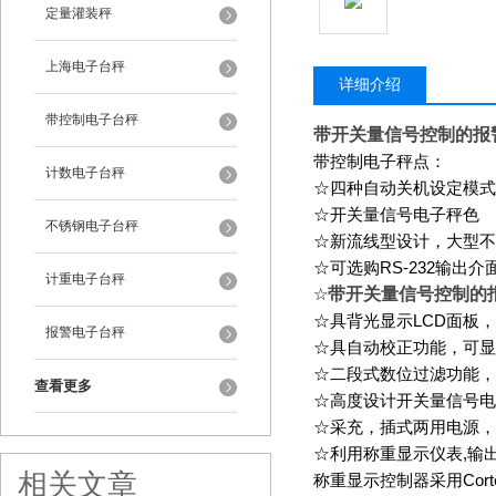
定量灌装秤
上海电子台秤
详细介绍
带控制电子台秤
带开关量信号控制的报
带控制电子秤点：
计数电子台秤
☆四种自动关机设定模式
☆开关量信号电子秤色
不锈钢电子台秤
☆新流线型设计，大型不
☆可选购
RS-232
输出介
计重电子台秤
带开关量信号控制的
☆
☆具背光显示
LCD
面板，
报警电子台秤
☆具自动校正功能，可显
☆二段式数位过滤功能，
查看更多
☆高度设计开关量信号电
☆采充，插式两用电源，
☆利用称重显示仪表
,
输
相关文章
称重显示控制器采用
Cor