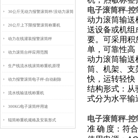
电子滚筒秤
控
-
30公斤无动力报警滚筒秤/没动力滚筒
用原理
动力滚筒输送
20公斤上下限报警滚筒称重机
称
送设备或机组
要。可采用积
动力在线灌装报警滚筒秤
单，可靠性高
动力滚筒台秤应用范围
动力滚筒输送
生产线流水线滚筒称重机原理
筒、机架、支
快，运转轻快
动力报警滚筒电子秤-自动剔除
结构形式：从
流水线输送线称重机
式分为水平输
300KG电子滚筒秤用途
电子滚筒秤
控
-
辊筒称重机规格及安装形式
准
确
度：符