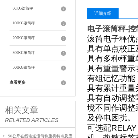
60KG滚筒秤
详细介绍
100KG滚筒秤
电子滚筒秤
控
-
滚筒电子秤优
200KG滚筒秤
具有单点校正
300KG滚筒秤
具有多种秤重
具有重量警示
500KG滚筒秤
有组记忆功能
查看更多
具有累计重量
具有自动调整
境不同作调整
相关文章
及停电困扰。
RELATED ARTICLES
RELAY
可选配
机，热敏标签
50公斤在线输送滚筒称重机特点及应