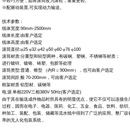
※轻巧方便，如将滚筒改为滚轮，重量更轻。
※配驱动装置
,
可实现动力输送。
技术参数：
线体宽度
:90mm-2500mm
线体长度
:
由客户选定
线体高度
:
由客户选定
滚筒直径
:
φ
25
φ
32
φ
42
φ
50
φ
60
φ
76
φ
100
滚筒材质
:
分重型和轻型两种
,
有碳钢、塑钢、不锈钢等材质；
进行镀锌、镀铬、铸塑、包胶等处理
滚筒类型
:
普通、锥型
（内
R
≥
900mm
），也可由客户选定
滚筒间距
般
70-200mm
，可由客户选定
框架材质
铝型材、碳钢等
电
源
单相
220V
三相
380V 50Hz(
客户选定
)
由于其在输送成件物品时所具有的明显优点，使它不仅可以连接生
过程，因而在电子、电器、医药、化工、五金、食品、饮料、纺织
种加工、装配、包装、储藏等流水线中得到了广泛的应用。整厂设
率的无人化包装系统
。