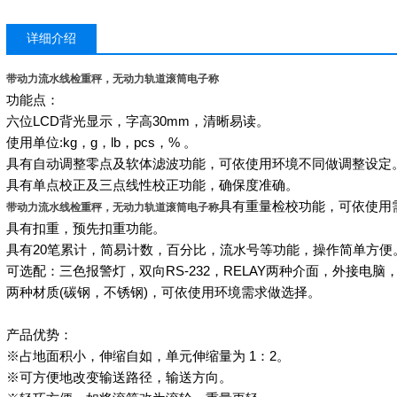
详细介绍
带动力流水线检重秤，无动力轨道滚筒电子称
功能点：
六位
LCD
背光显示，字高
30mm
，清晰易读。
使用单位
:kg
，
g
，
lb
，
pcs
，
%
。
具有自动调整零点及软体滤波功能，可依使用环境不同做调整设定
具有单点校正及三点线性校正功能，确保度准确。
具有重量检校功能，可依使用
带动力流水线检重秤，无动力轨道滚筒电子称
具有扣重，预先扣重功能。
具有
20
笔累计，简易计数，百分比，流水号等功能，操作简单方便
可选配：三色报警灯，双向
RS-232
，
RELAY
两种介面，外接电脑
两种材质
(
碳钢，不锈钢
)
，可依使用环境需求做选择。
产品优势：
※占地面积小，伸缩自如，单元伸缩量为
1
：
2
。
※可方便地改变输送路径，输送方向。