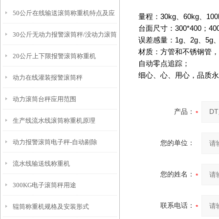
50公斤在线输送滚筒称重机特点及应
量程：
30kg
、
60kg
、
100
台面尺寸：
300*400
；
40
30公斤无动力报警滚筒秤/没动力滚筒
用原理
误差感量：
1g
、
2g
、
5g
材质：方管和不锈钢管，
20公斤上下限报警滚筒称重机
称
自动零点追踪；
细心、心、用心，品质永
动力在线灌装报警滚筒秤
动力滚筒台秤应用范围
产品：
生产线流水线滚筒称重机原理
动力报警滚筒电子秤-自动剔除
您的单位：
流水线输送线称重机
您的姓名：
300KG电子滚筒秤用途
联系电话：
辊筒称重机规格及安装形式