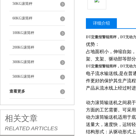
50KG滚筒秤
60KG滚筒秤
详细介绍
100KG滚筒秤
DT定量报警辊筒秤，DT无动
优势：
200KG滚筒秤
占地面积小，伸缩自如，
架、支架、驱动部等部分
300KG滚筒秤
DT定量报警辊筒秤，DT无动
电子流水输送线
,
是在普
500KG滚筒秤
件更好的保护其生产流程
产品从流水线上经过时进
查看更多
动力滚筒输送机之间易于
方面的工艺需要。可采用
相关文章
动力滚筒输送机适用于底
送量大，速度快，运转轻
RELATED ARTICLES
结构形式：从驱动形式上