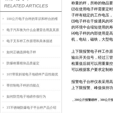
称量的秤，所称的物品要
RELATED ARTICLES
⑵在使用电子秤需要定时
子秤有稳定的工作电压，
100公斤电子台秤的常识和秤台的维
⑶电子秤在干燥通风的环
的环境中会缩短使用的寿
电子汽车衡为什么会遭雷击用及其原
护
⑷电子秤的内部使用是高
机，电钻，磁铁，大型电
电子叉车秤工作原理和具体描述
理？
上下限报警电子秤工作原
如何正确选择电子秤
输出开关信号，经过三管
防爆称重模块品质鉴定
检重值后就可以用重量控
可以根据客户要求定制称
10T带双斜坡电子地磅秤产品性能优
报警电子台秤仪表采用高
带控制电子秤的功能点
点
上下限报警、峰值保持功
如何防范电子地磅作假行为
，200公斤报警磅秤，300公斤
3T不锈钢防爆电子平台秤产品介绍