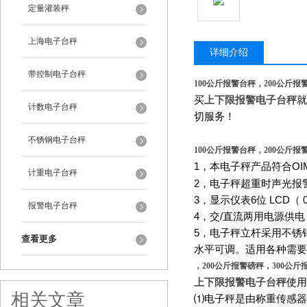
定量灌装秤
上海电子台秤
详细介绍
带控制电子台秤
100公斤报警台秤，200公斤报
买
上下限报警电子台秤
就
计数电子台秤
切服务！
不锈钢电子台秤
100公斤报警台秤，200公斤报
1
，本电子秤产品符合
OI
计重电子台秤
2
，电子秤超重时声光报
3
，显示仪表
6
位
LCD
（
0
报警电子台秤
4
，交
/
直流两用电源供电
5
，电子秤立杆采用不锈
查看更多
水平可调。适用各种需要
，200公斤报警磅秤，300公斤
上下限报警电子台秤
使用
相关文章
⑴电子秤是由称重传感器