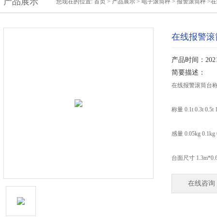
产品展示
您现在的位置:
首页
>
产品展示
>
电子滚筒秤
>
报警滚筒秤
>
在线报警滚
产品时间：2021-
简要描述：
在线报警滚筒台称
称量 0.1t 0.3t 0.5t 
感量 0.05kg 0.1kg 
台面尺寸 1.3m*
在线咨询