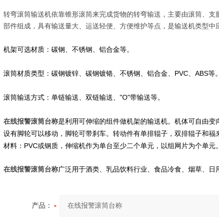
转弯滚筒输送机依靠锥形滚筒来完成货物的转弯输送，主要由滚筒、支
部件组成，具有输送量大、运送轻便、方便维护等点，是输送机类型中
机架可选材质：碳钢、不锈钢、铝合金等。
PVC
ABS
滚筒材质类型：碳钢镀锌、碳钢镀铬、不锈钢、铝合金、
、
等
"O"
滚筒输送方式：单链输送、双链输送、
带输送等。
在线报警滚筒台称
是利用可伸缩的组件做机架的输送机。机体可自由变
设有脚轮可以移动，脚轮可带刹车。转动件有单排辊子，双排辊子和福
PVC
材料：
或钢质，伸缩机作为单台至少二个单元，以组网片为个单元
在线报警滚筒台称
广泛用于酒类、乳品饮料行业、食品冷食、烟草、日
产品：