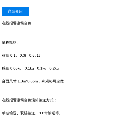
详细介绍
在线报警滚筒台称
:
量程规格
0.1t 0.3t 0.5t 1t
称量
0.05kg 0.1kg 0.1kg 0.2kg
感量
1.3m*0.65m
台面尺寸
，殊规格可定做
在线报警滚筒台称
滚筒输送方式：
"O"
单链输送、双链输送、
带输送等。