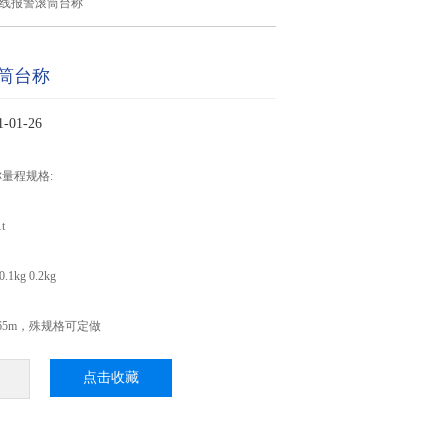
在线报警滚筒台称
筒台称
01-26
量程规格:
1t
0.1kg 0.2kg
0.65m，殊规格可定做
点击收藏