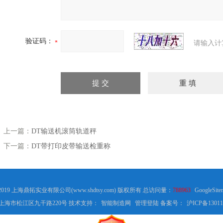
验证码：
请输入计
上一篇：
DT输送机滚筒轨道秤
下一篇：
DT带打印皮带输送检重称
 2019 上海鼎拓实业有限公司(www.shdtsy.com) 版权所有 总访问量：
788963
GoogleSite
上海市松江区九干路220号 技术支持：
智能制造网
管理登陆
备案号：
沪ICP备13011