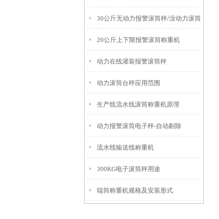
30公斤无动力报警滚筒秤/没动力滚筒
用原理
20公斤上下限报警滚筒称重机
称
动力在线灌装报警滚筒秤
动力滚筒台秤应用范围
生产线流水线滚筒称重机原理
动力报警滚筒电子秤-自动剔除
流水线输送线称重机
300KG电子滚筒秤用途
辊筒称重机规格及安装形式