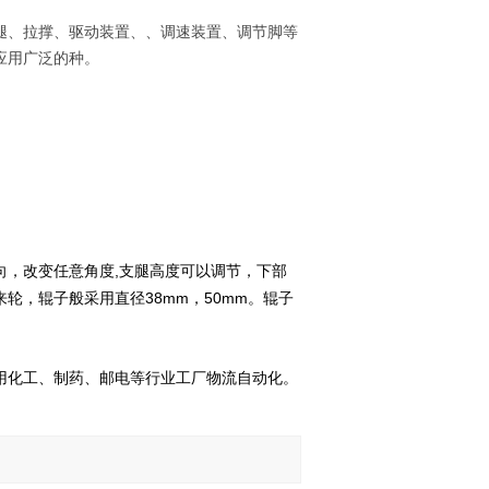
腿、拉撑、驱动装置、、调速装置、调节脚等
应用广泛的种。
。
,
向，改变任意角度
支腿高度可以调节，下部
38mm
50mm
来轮，辊子般采用直径
，
。辊子
。
用化工、制药、邮电等行业工厂物流自动化。