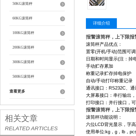
50KG滚筒秤
60KG滚筒秤
详细介绍
100KG滚筒秤
报警滚筒秤，上下限报
滚筒秤产品优点：
200KG滚筒秤
置零
(
开机
/
手动
)
范围可调
日期和时间显示
(
注：掉
300KG滚筒秤
手动贮存累加
称重记录贮存掉电保护
500KG滚筒秤
自动
/
手动打印称重记录
通讯接口：
RS232C
、通
查看更多
大屏幕接口：串行输出，
打印接口：并行接口，可
报警滚筒秤，上下限报
相关文章
滚筒秤功能说明：
六位
LCD
背光显示，字高
RELATED ARTICLES
使用单位
:kg
，
g
，
lb
，
pc