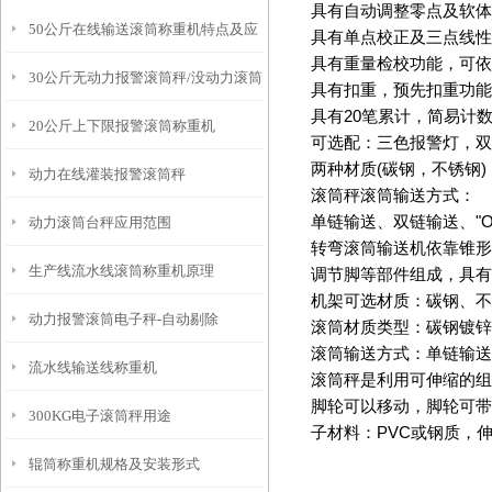
具有自动调整零点及软体
50公斤在线输送滚筒称重机特点及应
具有单点校正及三点线性
具有重量检校功能，可依
30公斤无动力报警滚筒秤/没动力滚筒
用原理
具有扣重，预先扣重功能
具有
20
笔累计，简易计
20公斤上下限报警滚筒称重机
称
可选配：三色报警灯，双
两种材质
(
碳钢，不锈钢
)
动力在线灌装报警滚筒秤
滚筒秤滚筒输送方式：
单链输送、双链输送、
"O
动力滚筒台秤应用范围
转弯滚筒输送机依靠锥形
生产线流水线滚筒称重机原理
调节脚等部件组成，具有
机架可选材质：碳钢、不
动力报警滚筒电子秤-自动剔除
滚筒材质类型：碳钢镀锌
滚筒输送方式：单链输送
流水线输送线称重机
滚筒秤是利用可伸缩的组
脚轮可以移动，脚轮可带
300KG电子滚筒秤用途
子材料：
PVC
或钢质，
辊筒称重机规格及安装形式