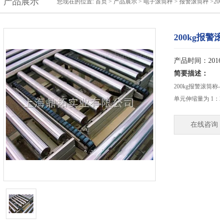
产品展示
您现在的位置:
首页
>
产品展示
>
电子滚筒秤
>
报警滚筒秤
>2
200kg报
产品时间：2016-
简要描述：
200kg报警滚筒
单元伸缩量为 1
在线咨询