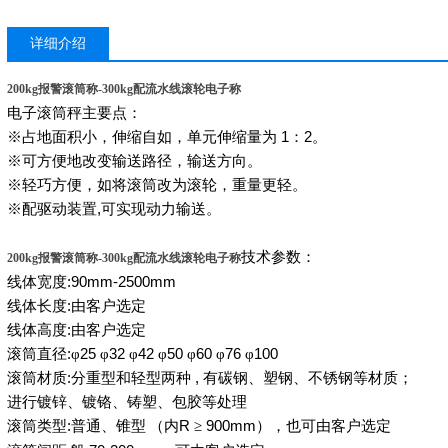
详细介绍
200kg报警滚筒称-300kg配流水线滚轮电子称
电子滚筒秤主要点：
※占地面积小，伸缩自如，单元伸缩量为
1
：
2
。
※可方便地改变输送路径，输送方向。
※轻巧方便，如将滚筒改为滚轮，重量更轻。
※配驱动装置
,
可实现动力输送。
技术参数：
200kg报警滚筒称-300kg配流水线滚轮电子称
线体宽度
:90mm-2500mm
线体长度
:
由客户选定
线体高度
:
由客户选定
滚筒直径
:
φ
25
φ
32
φ
42
φ
50
φ
60
φ
76
φ
100
滚筒材质
:
分重型和轻型两种
,
有碳钢、塑钢、不锈钢等材质；
进行镀锌、镀铬、铸塑、包胶等处理
滚筒类型
:
普通、锥型
（内
R
≥
900mm
），也可由客户选定