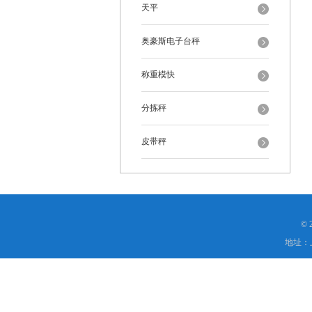
天平
奥豪斯电子台秤
称重模快
分拣秤
皮带秤
©
地址：