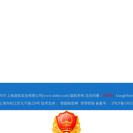
 2019 上海鼎拓实业有限公司(www.shdtsy.com) 版权所有 总访问量：
788963
GoogleSite
上海市松江区九干路220号 技术支持：
智能制造网
管理登陆
备案号：
沪ICP备13011