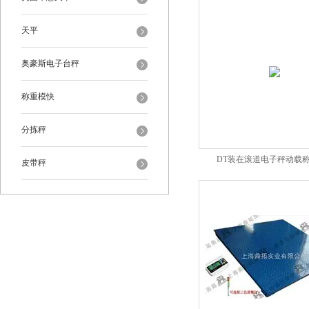
天平
奥豪斯电子台秤
称重模快
分拣秤
DT装在滚道电子秤动载
皮带秤