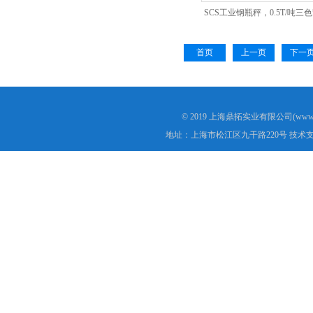
SCS工业钢瓶秤，0.5T/吨
钢瓶秤
首页
上一页
下一
© 2019 上海鼎拓实业有限公司(www.
地址：上海市松江区九干路220号 技术