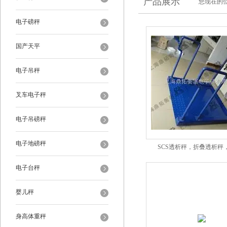
产品展示
您现在的位
电子磅秤
国产天平
电子吊秤
叉车电子秤
电子吊磅秤
电子地磅秤
SCS透析秤，折叠透析秤
电子台秤
婴儿秤
身高体重秤