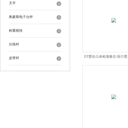
天平
奥豪斯电子台秤
称重模快
分拣秤
DT婴幼儿体检测量仪-医疗
皮带秤
考价