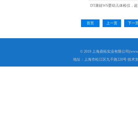
DT康娃WS婴幼儿体检仪，
儿检测仪
首页
上一页
下一
© 2019 上海鼎拓实业有限公司(www.
地址：上海市松江区九干路220号 技术