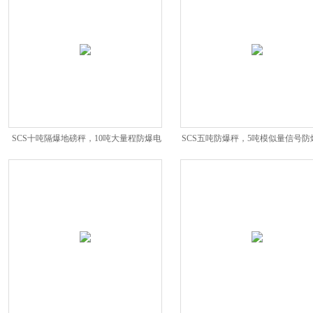
SCS十吨隔爆地磅秤，10吨大量程防爆电
SCS五吨防爆秤，5吨模似量信号防
子磅秤
地磅秤