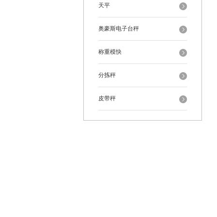
天平
奥豪斯电子台秤
称重模快
分拣秤
皮带秤