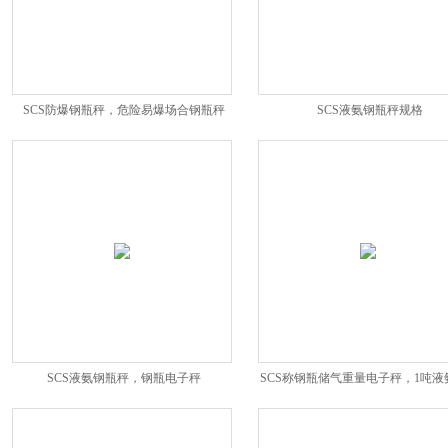
SCS防爆钢瓶秤，危险易爆场合钢瓶秤
SCS液氨钢瓶秤规格
SCS液氨钢瓶秤，钢瓶电子秤
SCS称钢瓶储气重量电子秤，1吨液
电子秤