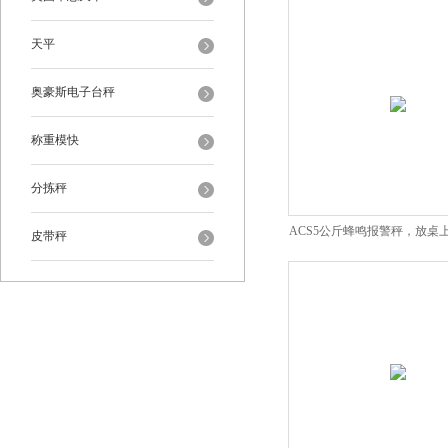
天平
奥豪斯电子台秤
称重模快
分拣秤
ACS5公斤蜂鸣报警秤，放桌
皮带秤
子秤