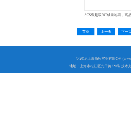
SCS查超载20T轴重地磅，高
地磅
首页
上一页
下一
© 2019 上海鼎拓实业有限公司(www.
地址：上海市松江区九干路220号 技术