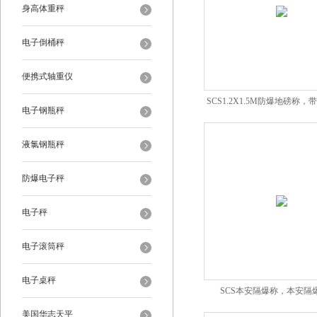
身高体重秤
电子倒桶秤
便携式轴重仪
SCS1.2X1.5M防爆地磅称
电子钢瓶秤
子磅秤
液氯钢瓶秤
防爆电子秤
电子秤
电子滚筒秤
电子桌秤
SCS本安隔爆称，本安隔
美国华志天平